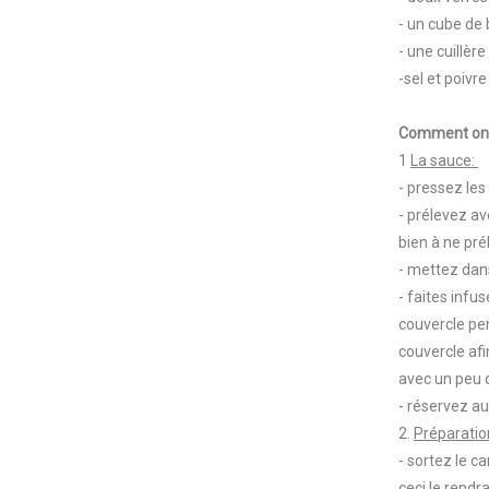
- un cube de 
- une cuillère
-sel et poivr
Comment on 
1
La sauce:
- pressez les
- prélevez av
bien à ne pré
- mettez dans
- faites infu
couvercle pen
couvercle afi
avec un peu 
- réservez au
2.
Préparatio
- sortez le c
ceci le rendr