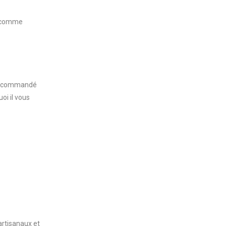
a comme
 recommandé
oi il vous
artisanaux et