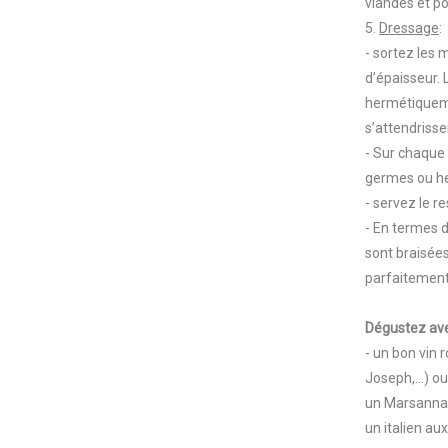
viandes et po
5.
Dressage
:
- sortez les 
d’épaisseur.
hermétiqueme
s’attendriss
- Sur chaque 
germes ou he
- servez le r
- En termes d
sont braisées
parfaitement
Dégustez av
- un bon vin
Joseph,...) 
un Marsannay
un italien au