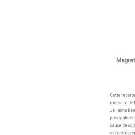
Magrets
Cette recette
mémoire de b
Je l’aime bea
principalemen
sauce de soj
est une essen