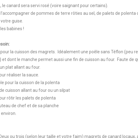
 le canard sera servi rosé (voire saignant pour certains).
l’accompagner de pommes de terre rôties au sel, de palets de polent
à votre guise.
 les babines !
soin:
e pour la cuisson des magrets. Idéalement une poêle sans Téflon (peu
) et dont le manche permet aussi une fin de cuisson au four. Faute de qu
un plat allant au four.
our réaliser la sauce.
le pour la cuisson de la polenta
de cuisson allant au four ou un silpat
our rôtir les palets de polenta
outeau de chef et de sa planche
 environ.
Deux ou trois (selon leur taille et votre faim) magrets de canard locaux, 