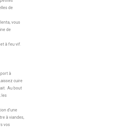
petites
elles de
olenta, vous
aine de
t à feu vif.
pport à
Laissez cuire
ait. Au bout
 les
tion d’une
re à viandes,
rs vos