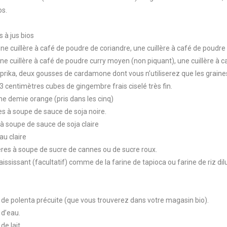
os.
s à jus bios
 une cuillère à café de poudre de coriandre, une cuillère à café de poudre
e cuillère à café de poudre curry moyen (non piquant), une cuillère à c
rika, deux gousses de cardamone dont vous n’utiliserez que les graines
3 centimètres cubes de gingembre frais ciselé très fin.
une demie orange (pris dans les cinq)
res à soupe de sauce de soja noire.
e à soupe de sauce de soja claire
au claire
lères à soupe de sucre de cannes ou de sucre roux.
aississant (facultatif) comme de la farine de tapioca ou farine de riz di
:
 de polenta précuite (que vous trouverez dans votre magasin bio).
 d’eau.
de lait