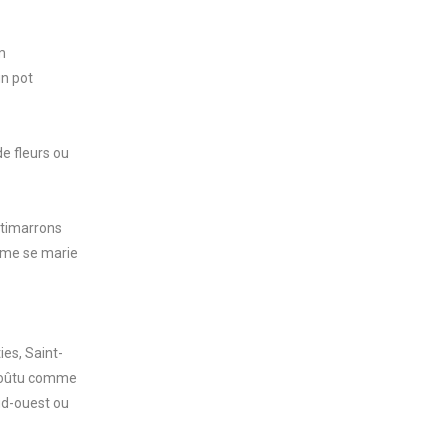
m
un pot
de fleurs ou
otimarrons
gume se marie
es, Saint-
e goûtu comme
ud-ouest ou