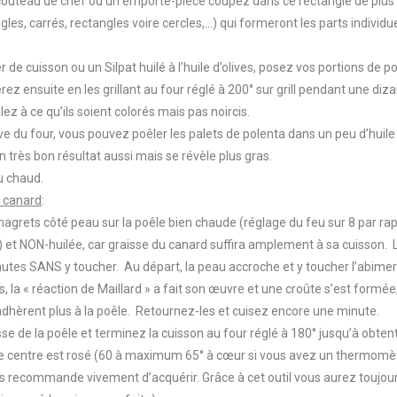
 couteau de chef ou un emporte-pièce coupez dans ce rectangle de plus 
les, carrés, rectangles voire cercles,...) qui formeront les parts individu
er de cuisson ou un Silpat huilé à l’huile d’olives, posez vos portions de p
rez ensuite en les grillant au four réglé à 200° sur grill pendant une diz
lez à ce qu’ils soient colorés mais pas noircis.
ive du four, vous pouvez poêler les palets de polenta dans un peu d’huile e
 très bon résultat aussi mais se révèle plus gras.
u chaud.
 canard
:
agrets côté peau sur la poêle bien chaude (réglage du feu sur 8 par ra
9) et NON-huilée, car graisse du canard suffira amplement à sa cuisson. 
utes SANS y toucher. Au départ, la peau accroche et y toucher l’abimer
, la « réaction de Maillard » a fait son œuvre et une croûte s’est formée;
dhèrent plus à la poêle. Retournez-les et cuisez encore une minute.
isse de la poêle et terminez la cuisson au four réglé à 180° jusqu’à obten
le centre est rosé (60 à maximum 65° à cœur si vous avez un thermomèt
us recommande vivement d’acquérir. Grâce à cet outil vous aurez toujou