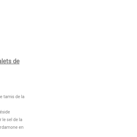
alets de
e tamis de la
réside
 le sel de la
cardamone en