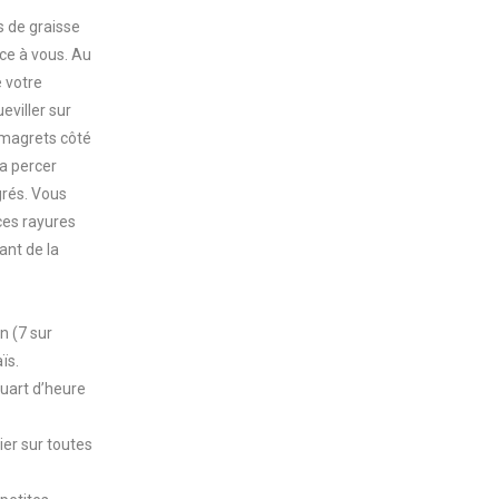
s de graisse
ce à vous. Au
e votre
eviller sur
s magrets côté
la percer
grés. Vous
ces rayures
ant de la
n (7 sur
aïs.
quart d’heure
ier sur toutes