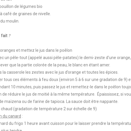
bouillon de légumes bio
 à café de graines de nivelle.
e du moulin.
fait
?
 oranges et mettez le jus dans le poêlon
ec un pêle-tout (appelé aussi pêle-patates) le demi-zeste d’une orange, 
lever que la partie colorée de la peau, le blanc en étant amer.
 la casserole les zestes avec le jus d’orange et toutes les épices.
ser tous ces éléments à feu doux (environ 5 à 6 sur une gradation de 9) e
dant 10 minutes, puis passez le jus et remettez-le dans le poêlon touj
n de réduire le jus de moitié à la même température. Épaississez, si vou
de maïzena ou de farine de tapioca. La sauce doit être nappante.
 chaud (gradation de température 2 sur échelle de 9)
n du canard
:
anard du frigo 1 heure avant cuisson pour le laisser prendre la températ
a plus tendre.