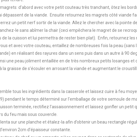
 magrets: d’abord avec votre petit couteau très tranchant, ôtez les bord
ui dépassent de la viande. Ensuite retournez les magrets côté viande fa
errez un petit nerf sortir de la viande. Allez le chercher avec la pointe d
anchez-le sans abîmer la chair (ceci empêchera le magret de se recroqu
 de la cuisson et lui permettra de rester bien plat). Enfin, retournez le
ous et avec votre couteau, entaillez de nombreuses fois la peau (sans 
iande) en réalisant des rayures dans un sens puis dans un autre à 90 de
nsi une peau joliment entaillée en de très nombreux petits losanges et 
 la graisse de s’écouler en arrosant la viande et augmentant le croustill
mble tous les ingrédients dans la casserole et laissez cuire à feu moye
 9) pendant le temps déterminé sur l’emballage de votre semoule de m
 cuisson terminée, rectifiez l’assaisonnement et laissez gonfler un petit 
ors du feu mais sous couvercle.
olenta sur une planche et étalez-la afin d’obtenir un beau rectangle régul
 d’environ 2cm d’épaisseur constante.