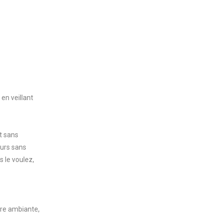
en veillant
t sans
ours sans
s le voulez,
ure ambiante,