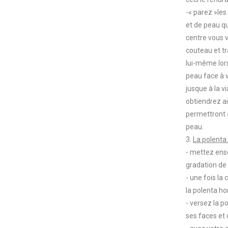
-« parez »les
et de peau q
centre vous v
couteau et tr
lui-même lors
peau face à v
jusque à la v
obtiendrez ai
permettront à
peau.
3.
La polenta:
- mettez ense
gradation de
- une fois la
la polenta h
- versez la p
ses faces et