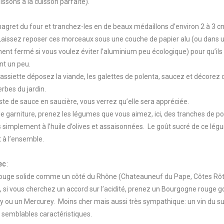
issons à la cuisson parfaite).
magret du four et tranchez-les en de beaux médaillons d’environ 2 à 3 c
 Laissez reposer ces morceaux sous une couche de papier alu (ou dans 
nt fermé si vous voulez éviter l’aluminium peu écologique) pour qu’ils
ent un peu.
assiette déposez la viande, les galettes de polenta, saucez et décorez 
rbes du jardin.
este de sauce en saucière, vous verrez qu’elle sera appréciée.
e garniture, prenez les légumes que vous aimez, ici, des tranches de p
 simplement à l’huile d’olives et assaisonnées. Le goût sucré de ce lé
 à l’ensemble.
ec
:
 rouge solide comme un côté du Rhône (Chateauneuf du Pape, Côtes Rôti
ou, si vous cherchez un accord sur l’acidité, prenez un Bourgogne roug
 ou un Mercurey. Moins cher mais aussi très sympathique: un vin du s
x semblables caractéristiques.