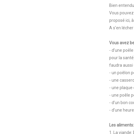
Bien entendu,
Vous pouvez 
proposé ici, 
A s’en lécher
Vous avez be
- d’une poêl
pour la santé
faudra aussi 
- un poêlon p
- une cassero
- une plaque 
- une poêle p
- d’un bon c
- d’une heure
Les aliments:
1.
La viande: