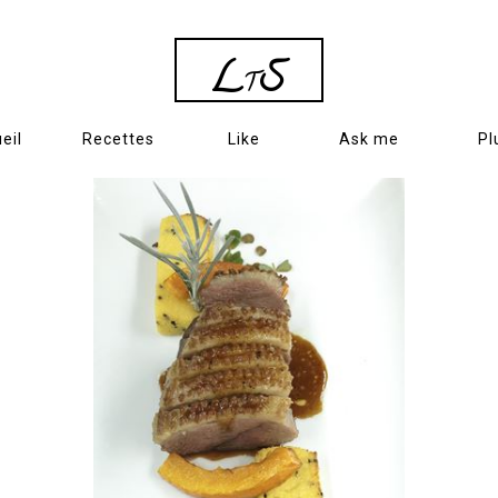
L
S
T
eil
Recettes
Like
Ask me
Pl