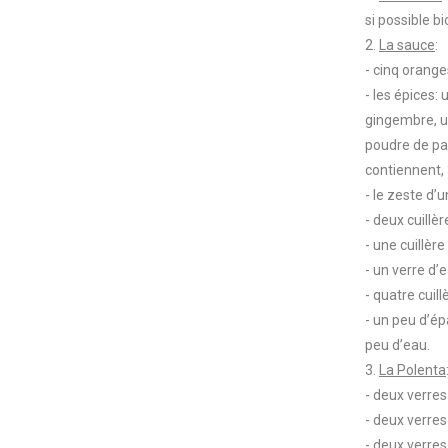
si possible bi
2.
La sauce
:
- cinq orange
- les épices:
gingembre, un
poudre de pap
contiennent, 
- le zeste d’
- deux cuillè
- une cuillèr
- un verre d’e
- quatre cuil
- un peu d’ép
peu d’eau.
3.
La Polenta
- deux verres
- deux verres
- deux verres 