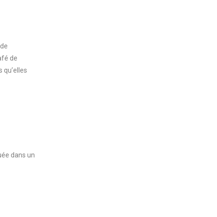
 de
afé de
 qu’elles
luée dans un