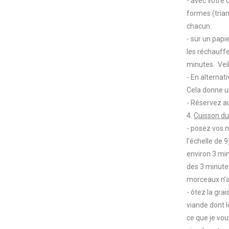
- avec votre
formes (triang
chacun.
- sur un papi
les réchauffe
minutes. Veil
- En alternat
Cela donne un
- Réservez a
4.
Cuisson du
- posez vos m
l’échelle de 
environ 3 min
des 3 minutes
morceaux n’a
- ôtez la gra
viande dont 
ce que je vo