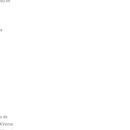
feu vif
de
ux de
u XVeme