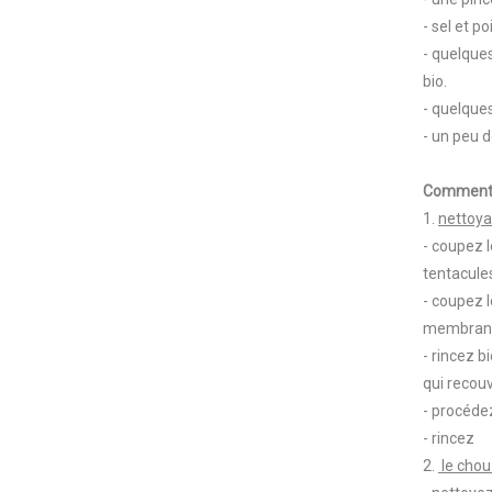
- sel et p
- quelques
bio.
- quelques
- un peu d
Comment 
1.
nettoya
- coupez l
tentacule
- coupez l
membranes
- rincez b
qui recouv
- procéde
- rincez
2.
le chou