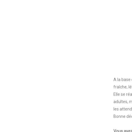
A la base 
fraîche, 
Elle se ré
adultes, 
les attend
Bonne dé
Vous avez