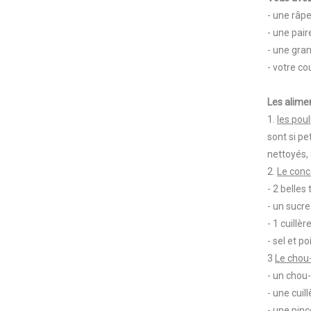
- une râpe
- une pair
- une gra
- votre c
Les alime
1.
les pou
sont si p
nettoyés,
2.
Le conc
- 2 belle
- un sucre
- 1 cuillè
- sel et p
3
Le chou-
- un chou-
- une cui
- une pin