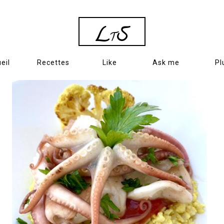
L
S
T
eil
Recettes
Like
Ask me
Pl