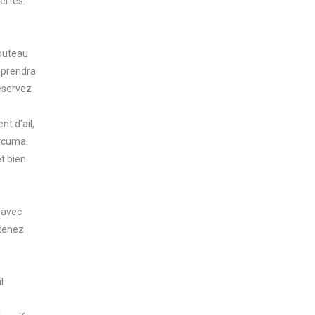
vertes.
.
couteau
) prendra
éservez
nt d’ail,
urcuma.
t bien
 avec
btenez
l