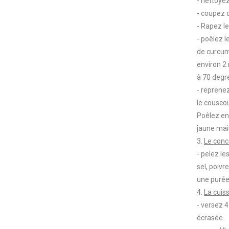
- nettoyez
- coupez 
- Rapez l
- poêlez l
de curcuma
environ 2
à 70 degr
- reprenez
le couscou
Poêlez env
jaune mai
3.
Le conc
- pelez le
sel, poivr
une purée
4.
La cuis
- versez 4
écrasée.