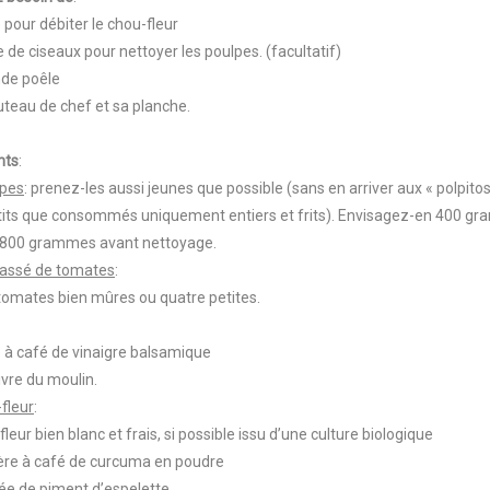
 pour débiter le chou-fleur
e de ciseaux pour nettoyer les poulpes. (facultatif)
nde poêle
outeau de chef et sa planche.
nts
:
lpes
: prenez-les aussi jeunes que possible (sans en arriver aux « polpitos
etits que consommés uniquement entiers et frits). Envisagez-en 400 g
 800 grammes avant nettoyage.
assé de tomates
:
s tomates bien mûres ou quatre petites.
re à café de vinaigre balsamique
oivre du moulin.
fleur
:
fleur bien blanc et frais, si possible issu d’une culture biologique
llère à café de curcuma en poudre
cée de piment d’espelette