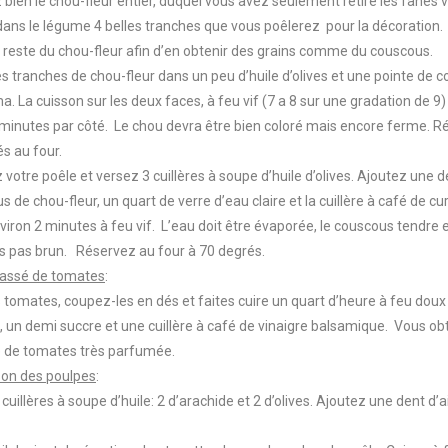
 bien le chou-fleur entier, duquel vous avez seulement retiré les fanes 
dans le légume 4 belles tranches que vous poêlerez pour la décoration
e reste du chou-fleur afin d’en obtenir des grains comme du couscous.
es tranches de chou-fleur dans un peu d’huile d’olives et une pointe de 
. La cuisson sur les deux faces, à feu vif (7 a 8 sur une gradation de 9
 minutes par côté. Le chou devra être bien coloré mais encore ferme. R
és au four.
 votre poêle et versez 3 cuillères à soupe d’huile d’olives. Ajoutez une de
s de chou-fleur, un quart de verre d’eau claire et la cuillère à café de c
iron 2 minutes à feu vif. L’eau doit être évaporée, le couscous tendre e
s pas brun. Réservez au four à 70 degrés.
assé de tomates
:
s tomates, coupez-les en dés et faites cuire un quart d’heure à feu doux
e, un demi succre et une cuillère à café de vinaigre balsamique. Vous o
 de tomates très parfumée.
son des poulpes
:
 cuillères à soupe d’huile: 2 d’arachide et 2 d’olives. Ajoutez une dent d’ai