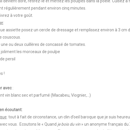
ail devient doré, retirez-le et mettez les poulpes dans la poêle. Cuisez à 
t régulièrement pendant environ cinq minutes.
oivrez à votre goût.
ge
:
que assiette posez un cercle de dressage et remplissez environ à 3 cm 
e couscous.
 une ou deux cuillères de concassé de tomates.
 joliment les morceaux de poulpe
de persil
es !
r avec
:
ent vin blanc sec et parfumé (Macabeu, Viognier,…)
en écoutant:
ique
: tout à fait de circonstance, un clin d’oeil baroque que je suis heure
avec vous. Ecoutons le « Quand
je bois du vin
» un anonyme français d