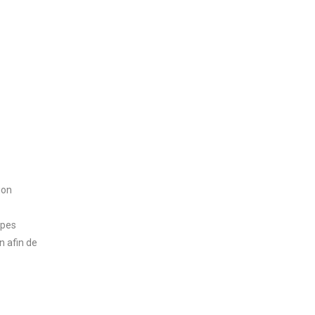
ion
lpes
n afin de