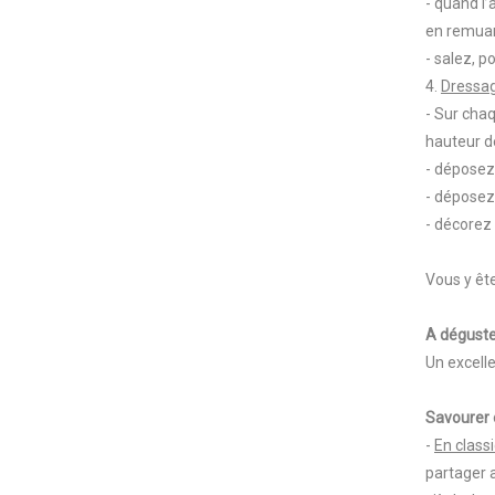
- quand l’
en remuan
- salez, p
4.
Dressa
- Sur cha
hauteur d
- déposez
- déposez
- décorez 
Vous y êt
A déguste
Un excell
Savourer 
-
En class
partager 