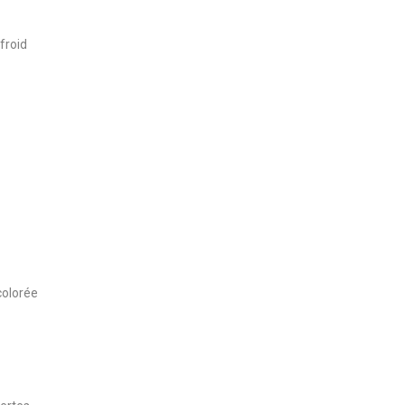
froid
colorée