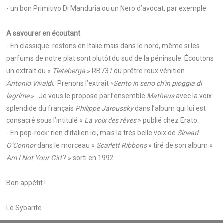
- un bon Primitivo Di Manduria ou un Nero d’avocat, par exemple.
A savourer en écoutant
:
-
En classique
: restons en Italie mais dans le nord, même si les
parfums de notre plat sont plutôt du sud de la péninsule. Écoutons
un extrait du «
Tieteberga
» RB737 du prêtre roux vénitien
Antonio
Vivaldi
. Prenons l’extrait »
Sento in seno ch’in pioggia di
lagrime
». Je vous le propose par l’ensemble
Matheus
avec la voix
splendide du français
Philippe Jaroussky
dans l’album qui lui est
consacré sous l’intitulé «
La voix des rêves
» publié chez Erato.
-
En pop-rock:
rien d’italien ici, mais la très belle voix de
Sinead
O’Connor
dans le morceau «
Scarlett Ribbons
» tiré de son album «
Am I Not Your Girl
? » sorti en 1992.
Bon appétit !
Le Sybarite