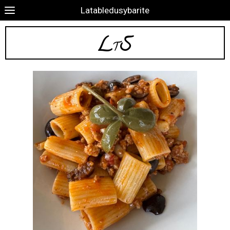
Latabledusybarite
L
S
T