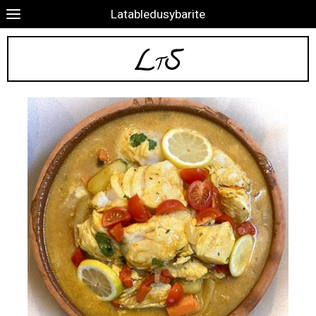
Latabledusybarite
L
S
T