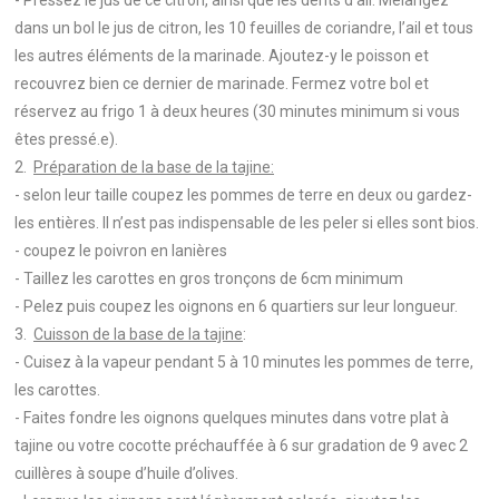
- Pressez le jus de ce citron, ainsi que les dents d’ail. Mélangez
dans un bol le jus de citron, les 10 feuilles de coriandre, l’ail et tous
les autres éléments de la marinade. Ajoutez-y le poisson et
recouvrez bien ce dernier de marinade. Fermez votre bol et
réservez au frigo 1 à deux heures (30 minutes minimum si vous
êtes pressé.e).
2.
Préparation de la base de la tajine:
- selon leur taille coupez les pommes de terre en deux ou gardez-
les entières. Il n’est pas indispensable de les peler si elles sont bios.
- coupez le poivron en lanières
- Taillez les carottes en gros tronçons de 6cm minimum
- Pelez puis coupez les oignons en 6 quartiers sur leur longueur.
3.
Cuisson de la base de la tajine
:
- Cuisez à la vapeur pendant 5 à 10 minutes les pommes de terre,
les carottes.
- Faites fondre les oignons quelques minutes dans votre plat à
tajine ou votre cocotte préchauffée à 6 sur gradation de 9 avec 2
cuillères à soupe d’huile d’olives.