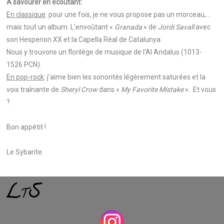
A savourer en écoutant:
En classique
: pour une fois, je ne vous propose pas un morceau,…
mais tout un album. L’envoûtant «
Granada
» de
Jordi Savall
avec
son Hesperion XX et la Capella Réal de Catalunya.
Nous y trouvons un florilège de musique de l’Al Andalus (1013-
1526 PCN).
En pop-rock
: j’aime bien les sonorités légèrement saturées et la
voix traînante de
Sheryl Crow
dans «
My Favorite Mistake
». Et vous
?
Bon appétit !
Le Sybarite.
L
S
T