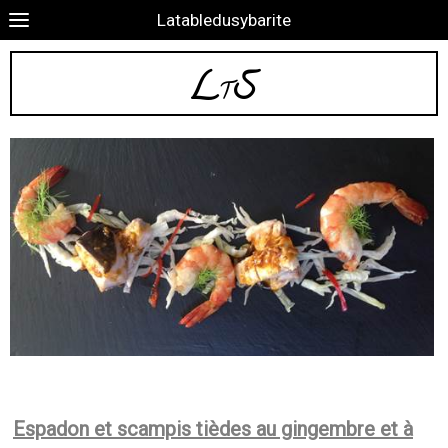
Latabledusybarite
L
S
T
Espadon et scampis tièdes au gingembre et à