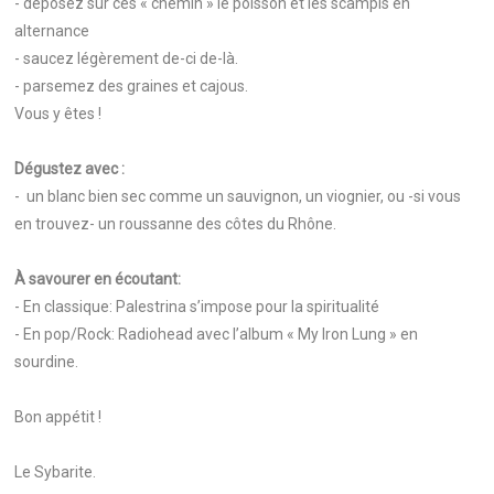
- déposez sur ces « chemin » le poisson et les scampis en
alternance
- saucez légèrement de-ci de-là.
- parsemez des graines et cajous.
Vous y êtes !
Dégustez avec :
- un blanc bien sec comme un sauvignon, un viognier, ou -si vous
en trouvez- un roussanne des côtes du Rhône.
À savourer en écoutant:
- En classique: Palestrina s’impose pour la spiritualité
- En pop/Rock: Radiohead avec l’album « My Iron Lung » en
sourdine.
Bon appétit !
Le Sybarite.