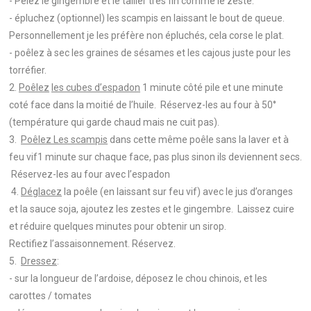
- Pelez le gingembre et le tailler très fin comme le zeste.
- épluchez (optionnel) les scampis en laissant le bout de queue.
Personnellement je les préfère non épluchés, cela corse le plat.
- poêlez à sec les graines de sésames et les cajous juste pour les
torréfier.
2.
Poêlez
les cubes d’espadon
1 minute côté pile et une minute
coté face dans la moitié de l’huile. Réservez-les au four à 50°
(température qui garde chaud mais ne cuit pas).
3.
Poêlez Les scampis
dans cette même poêle sans la laver et à
feu vif1 minute sur chaque face, pas plus sinon ils deviennent secs.
Réservez-les au four avec l’espadon
4.
Déglacez
la poêle (en laissant sur feu vif) avec le jus d’oranges
et la sauce soja, ajoutez les zestes et le gingembre. Laissez cuire
et réduire quelques minutes pour obtenir un sirop.
Rectifiez l’assaisonnement. Réservez.
5.
Dressez
:
- sur la longueur de l’ardoise, déposez le chou chinois, et les
carottes / tomates