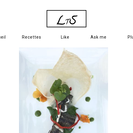
L
S
T
eil
Recettes
Like
Ask me
Pl