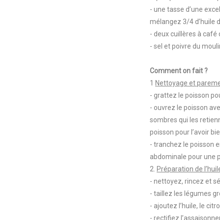
- une tasse d’une excel
mélangez 3/4 d’huile d’
- deux cuillères à café 
- sel et poivre du moul
Comment on fait ?
1
Nettoyage et pareme
- grattez le poisson po
- ouvrez le poisson ave
sombres qui les retien
poisson pour l’avoir bi
- tranchez le poisson e
abdominale pour une p
2.
Préparation de l’hui
- nettoyez, rincez et 
- taillez les légumes g
- ajoutez l’huile, le c
- rectifiez l’assaisonn