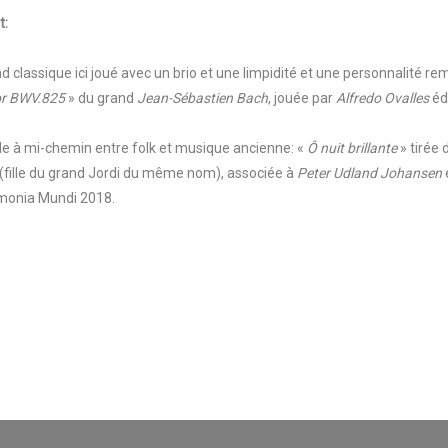
t:
 classique ici joué avec un brio et une limpidité et une personnalité re
jor BWV.825
» du grand
Jean-Sébastien Bach
, jouée par
Alfredo Ovalles
éd
le à mi-chemin entre folk et musique ancienne: «
Ô nuit brillante
» tirée 
(fille du grand Jordi du même nom), associée à
Peter Udland Johansen
rmonia Mundi 2018.