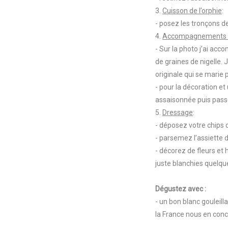
3.
Cuisson de l’orphie
:
- posez les tronçons d
4.
Accompagnements 
- Sur la photo j’ai acc
de graines de nigelle.
originale qui se marie
- pour la décoration et 
assaisonnée puis pass
5.
Dressage
:
- déposez votre chips 
- parsemez l’assiette 
- décorez de fleurs et 
juste blanchies quelqu
Dégustez avec :
- un bon blanc gouleil
la France nous en con