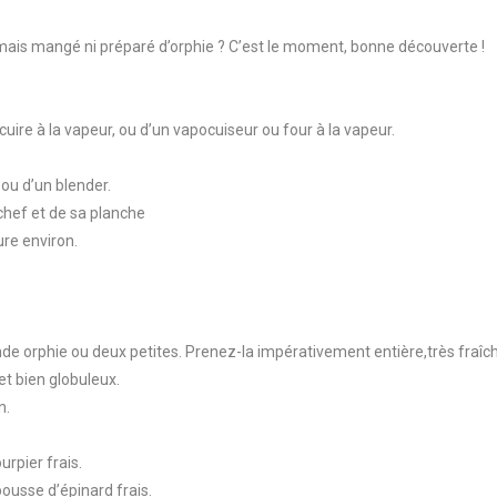
mais mangé ni préparé d’orphie ? C’est le moment, bonne découverte !
cuire à la vapeur, ou d’un vapocuiseur ou four à la vapeur.
e
 ou d’un blender.
chef et de sa planche
re environ.
nde orphie ou deux petites. Prenez-la impérativement entière,très fraîc
 et bien globuleux.
in.
rpier frais.
pousse d’épinard frais.