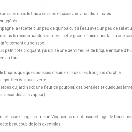
e poisson dans le bac à cuisson et cuisez environ dix minutes.
suggérés:
ompagné la recette d’un peu de quinoa cuit à l’eau avec un peu de sel et 
 Je vous le recommande vivement, cette graine-épice orientale a une save
 parfaitement au poisson.
un petit côté croquant, j’ai utilisé une demi feuille de brique enduite d’hui
ée au four.
de brique, quelques pousses d’épinard crues, les tronçons d’orphie.
de gouttes de sauce verte.
herbes du jardin (ici: une fleur de pourpier, des pensées et quelques lam
es secondes à la vapeur).
lant et assez long comme un Viognier ou un joli assemblage de Roussan
cocte beaucoup de jolis exemples.