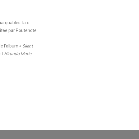
marquables: la «
itée par Routenote.
de l’album «
Silent
et
Hirundo Maris
.