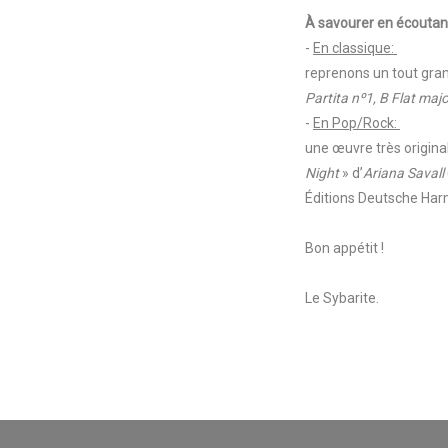
À savourer en écoutan
-
En classique:
reprenons un tout grand
Partita nº1, B Flat ma
-
En Pop/Rock:
une œuvre très origina
Night
» d’
Ariana Savall
Éditions Deutsche Ha
Bon appétit !
Le Sybarite.