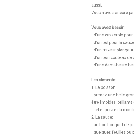
aussi.
Vous n’avez encore ja
Vous avez besoin:
- d’une casserole pour 
- d’un bol pour la sauc
- d’un mixeur plongeur
- d’un bon couteau de 
- d’une demi-heure heu
Les aliments:
1.
Le poisson
- prenez une belle gra
être limpides, brillants
- sel et poivre du moul
2. L
a sauce
:
- un bon bouquet de pou
- quelques feuilles ou 