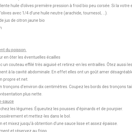
lente huile d’olives première pression à froid bio peu corsée. Si la votre 
olives avec 1/4 d’une huile neutre (arachide, tournesol, ...).
de jus de citron jaune bio
in
nt du poisson.
ur en ôter les éventuelles écailles
c un couteau effilé très aiguisé et retirez-en les entrailles. Ôtez aussi
nent à la cavité abdominale. En effet elles ont un goût amer désagréabl
en propre et net.
n tronçons d’environ dix centimètres. Coupez les bords des tronçons tail
résentation plus nette.
le-sauce
séchez les légumes. Équeutez les pousses d’épinards et de pourpier.
rossièrement et mettez-les dans le bol.
itron et mixez jusqu’à obtention d’une sauce lisse et assez épaisse.
ement et réservez au frigo.