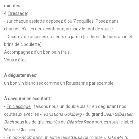
minutes.
4.
Dressage
:
- sur chaque assiette déposez 6 ou 7 coquilles. Posez dans
chacune d’elles deux couteaux, arrosez le tout de sauce
- Décorez de pousses ou fleurs du jardin (ici fleurs de bourrache et
brins de ciboulette).
Accompagnez d’un bon pain frais.
Vous y êtes !
À déguster avec
:
un bon vin blanc sec comme un Roussanne par exemple.
À savourer en écoutant:
-
En classique
: faisons nous un double plaisir en dégustant nos
couteaux avec les «
Variations Goldberg
» du grand
Jean Sébastien
Bach
sous les doigts inspirés de
Béatrice Rana
parues sous le label
Warner Classics.
- En pop-Rock: dans un autre registre, savourons le «
Take Me To