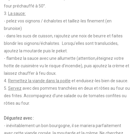
four préchauffé à 50°.
3.
La sauce:
- pelez vos oignons / échalotes et taillez-les finement (en
brunoise)
- dans les sucs de cuisson, rajoutez une noix de beurre et faites
blondir les oignons/échalotes. Lorsqu’elles sont translucides,
ajoutez la moutarde puis le peket.
- flambez la sauce avec une allumette (attention,éteignez votre
hotte de cuisinière vu le risque d’incendie), puis ajoutez la crème et
laissez chauffer à feu doux.
4.
Remettez la viande dans la poêle
et enduisez-les bien de sauce.
5.
Servez
avec des pommes tranchées en deux et rôties au four ou
des frites. Accompagnez d’une salade ou de tomates confites ou
rôties au four.
Dégustez avec :
- inévitablement un bon bourgogne, il se mariera parfaitement
avec cette viande corsée, la moutarde et la crème. Ne cherchez