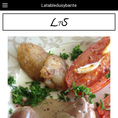
Latabledusybarite
L
S
T