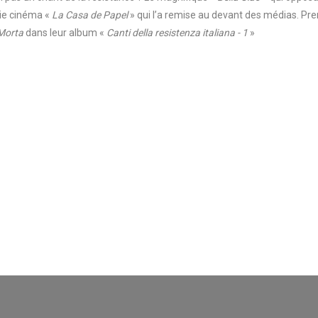
érie cinéma «
La Casa de Papel
» qui l’a remise au devant des médias. Pr
’Morta
dans leur album «
Canti della resistenza italiana - 1
»