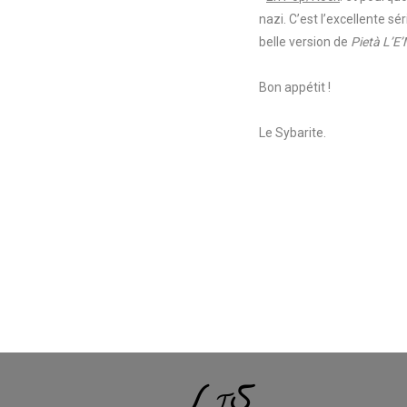
nazi. C’est l’excellente s
belle version de
Pietà L’E
Bon appétit !
Le Sybarite.
L
S