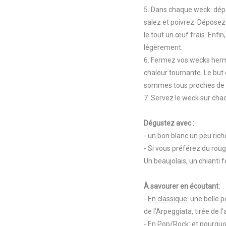
5. Dans chaque weck: dépo
salez et poivrez. Déposez
le tout un œuf frais. Enfi
légèrement.
6. Fermez vos wecks herm
chaleur tournante. Le but 
sommes tous proches de l’
7. Servez le weck sur chaq
Dégustez avec :
- un bon blanc un peu ric
- Si vous préférez du rouge
Un beaujolais, un chianti f
À savourer en écoutant:
-
En classique
: une belle 
de l’Arpeggiata, tirée de l’
-
En Pop/Rock
: et pourqu