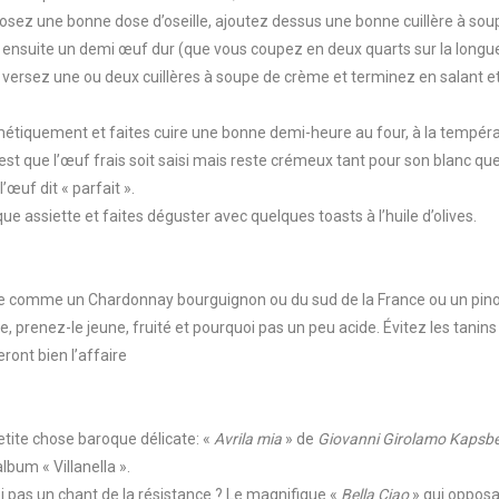
sez une bonne dose d’oseille, ajoutez dessus une bonne cuillère à soup
 ensuite un demi œuf dur (que vous coupez en deux quarts sur la longue
n, versez une ou deux cuillères à soupe de crème et terminez en salant e
étiquement et faites cuire une bonne demi-heure au four, à la tempéra
est que l’œuf frais soit saisi mais reste crémeux tant pour son blanc qu
œuf dit « parfait ».
ue assiette et faites déguster avec quelques toasts à l’huile d’olives.
he comme un Chardonnay bourguignon ou du sud de la France ou un pinot
, prenez-le jeune, fruité et pourquoi pas un peu acide. Évitez les tanins t
eront bien l’affaire
petite chose baroque délicate: «
Avrila mia
» de
Giovanni Girolamo Kapsbe
album « Villanella ».
oi pas un chant de la résistance ? Le magnifique «
Bella Ciao
» qui opposa 