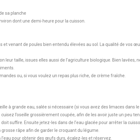
 de sa planche
 environ dont une demi-heure pour la cuisson.
es et venant de poules bien entendu élevées au sol. La qualité de vos œuf
n leur taille, issues elles aussi de l’agriculture biologique. Bien lavées, n
riments.
amandes ou, si vous voulez un repas plus riche, de crème fraîche.
eille à grande eau, salée si nécessaire (si vous avez des limaces dans le 
 cuisez l’oseille grossièrement coupée, afin de les avoir juste un peu t
doit suffire. Ensuite jetez-les dans de l’eau glacée pour arrêter la cuiss
la grosse râpe afin de garder le croquant du légume.
 l’eau pour obtenir des œufs durs, écalez-les et réservez.