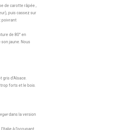
e de carotte râpée ,
ur), puis cassez sur
t poivrant
ture de 80° en
e son jaune. Nous
 gris d’Alsace.
rop forts et le bois.
rger
dans la version
l’Italie à l’occupant